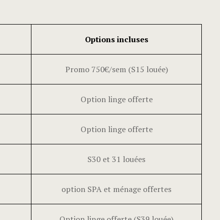
Options incluses
Promo 750€/sem (S15 louée)
Option linge offerte
Option linge offerte
S30 et 31 louées
option SPA et ménage offertes
Option linge offerte (S39 louée)