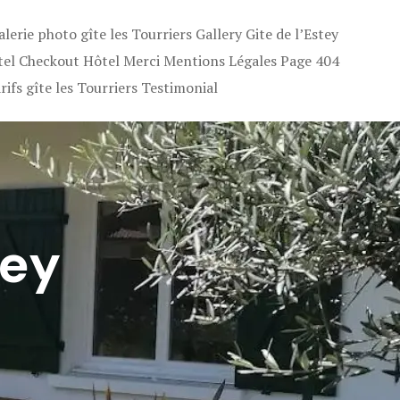
alerie photo gîte les Tourriers
Gallery
Gite de l’Estey
tel Checkout
Hôtel Merci
Mentions Légales
Page 404
rifs gîte les Tourriers
Testimonial
tey