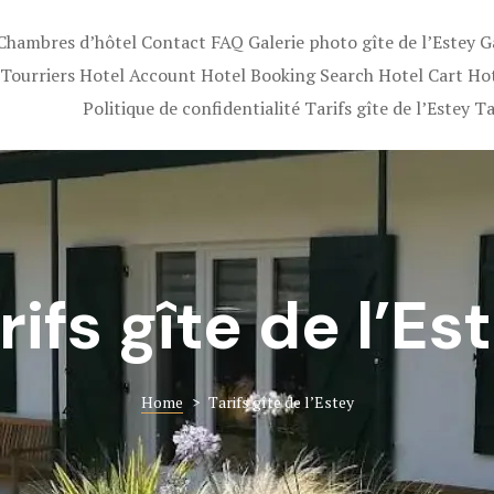
Chambres d’hôtel
Contact
FAQ
Galerie photo gîte de l’Estey
G
E
 Tourriers
Hotel Account
Hotel Booking Search
Hotel Cart
Ho
Politique de confidentialité
Tarifs gîte de l’Estey
Ta
ION
rifs gîte de l’Es
Home
>
Tarifs gîte de l’Estey